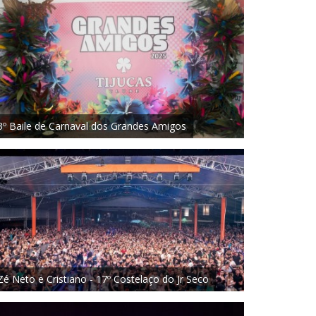
3º Baile de Carnaval dos Grandes Amigos
Zé Neto e Cristiano - 17º Costelaço do Jr Seco