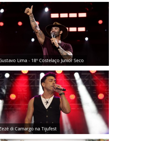
Gustavo Lima - 18º Costelaço Junior Seco
Zezé di Camargo na Tijufest