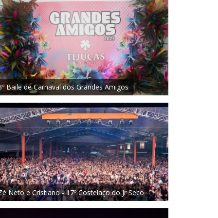
3º Baile de Carnaval dos Grandes Amigos
Zé Neto e Cristiano - 17º Costelaço do Jr Seco