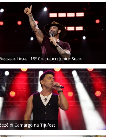
Gustavo Lima - 18º Costelaço Junior Seco
Zezé di Camargo na Tijufest