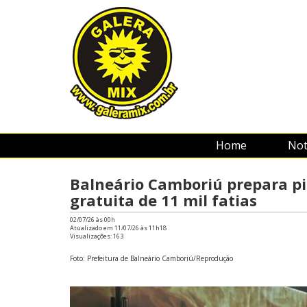
Home
Not
Balneário Camboriú prepara piz
gratuita de 11 mil fatias
02/07/26 às 00h
Atualizado em 11/07/26 às 11h18
Visualizações:
163
Foto: Prefeitura de Balneário Camboriú/Reprodução