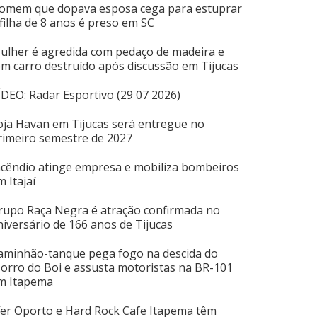
omem que dopava esposa cega para estuprar
 filha de 8 anos é preso em SC
ulher é agredida com pedaço de madeira e
em carro destruído após discussão em Tijucas
ÍDEO: Radar Esportivo (29 07 2026)
oja Havan em Tijucas será entregue no
rimeiro semestre de 2027
ncêndio atinge empresa e mobiliza bombeiros
m Itajaí
rupo Raça Negra é atração confirmada no
niversário de 166 anos de Tijucas
aminhão-tanque pega fogo na descida do
orro do Boi e assusta motoristas na BR-101
m Itapema
íer Oporto e Hard Rock Cafe Itapema têm