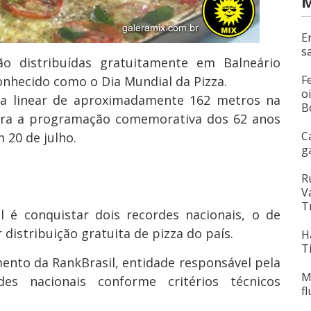
M
E
s
ão distribuídas gratuitamente em Balneário
F
onhecido como o Dia Mundial da Pizza.
o
a linear de aproximadamente 162 metros na
B
tegra a programação comemorativa dos 62 anos
C
 20 de julho.
g
R
V
T
l é conquistar dois recordes nacionais, o de
 distribuição gratuita de pizza do país.
H
T
nto da RankBrasil, entidade responsável pela
M
es nacionais conforme critérios técnicos
f