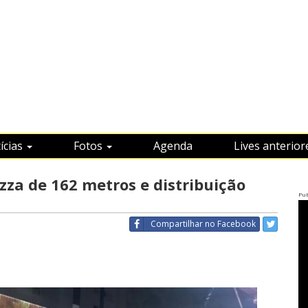
ícias
Fotos
Agenda
Lives anterior
za de 162 metros e distribuição
Pub
Compartilhar
no Facebook