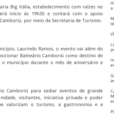
H
aria Big Itália, estabelecimento com raízes no
a
 terá início às 19h30 e contará com o apoio
M
o Camboriú, por meio da Secretaria de Turismo.
t
V
L
nicípio, Laurindo Ramos, o evento vai além do
p
osicionar Balneário Camboriú como destino de
I
ra o município durante o mês de aniversário e
e
G
a
rio Camboriú para sediar eventos de grande
C
M
nidade, visitantes, iniciativa privada e poder
e
ue valorizam o turismo, a gastronomia e a
P