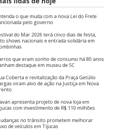
ais lidas de hoje
ntenda o que muda com a nova Lei do Frete
ancionada pelo governo
estival do Mar 2026 terá cinco dias de festa,
ito shows nacionais e entrada solidária em
ombinhas
arros que eram sonho de consumo há 80 anos
anham destaque em museu de SC
ua Coberta e revitalização da Praça Getúlio
argas viram alvo de ação na Justiça em Nova
rento
avan apresenta projeto de nova loja em
ijucas com investimento de R$ 110 milhões
udanças no trânsito prometem melhorar
luxo de veículos em Tijucas