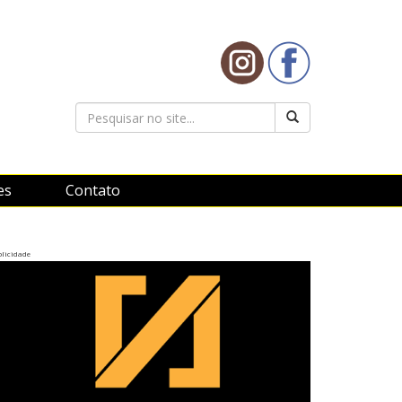
es
Contato
licidade