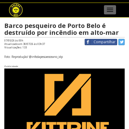
Menu
Barco pesqueiro de Porto Belo é
destruído por incêndio em alto-mar
07/05/26 às 00h
Compartilhar
Atualizado em 30/07/26 às 03h37
Visualizações:
133
Foto: Reprodução/ @infodapescaeoceano_idp
Publicidade