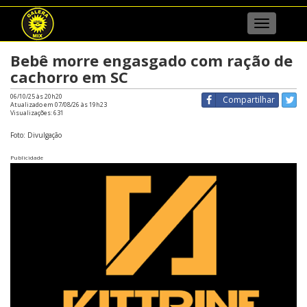
Menu
Bebê morre engasgado com ração de
cachorro em SC
06/10/25 às 20h20
Compartilhar
Atualizado em 07/08/26 às 19h23
Visualizações:
631
Foto: Divulgação
Publicidade