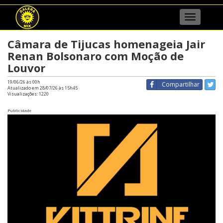
Menu
Câmara de Tijucas homenageia Jair
Renan Bolsonaro com Moção de
Louvor
19/06/26 às 00h
Compartilhar
Atualizado em 28/07/26 às 15h45
Visualizações:
1220
Publicidade