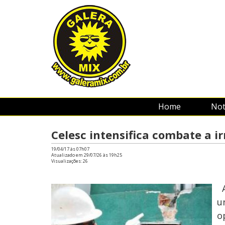
Home
Not
Celesc intensifica combate a i
19/04/17 às 07h07
Atualizado em 29/07/26 às 19h25
Visualizações:
26
A
u
o