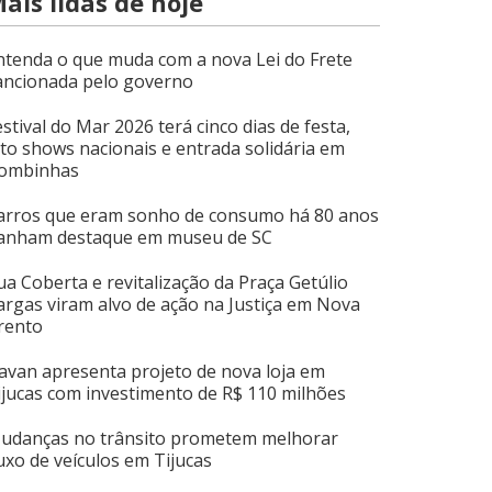
ais lidas de hoje
ntenda o que muda com a nova Lei do Frete
ancionada pelo governo
estival do Mar 2026 terá cinco dias de festa,
ito shows nacionais e entrada solidária em
ombinhas
arros que eram sonho de consumo há 80 anos
anham destaque em museu de SC
ua Coberta e revitalização da Praça Getúlio
argas viram alvo de ação na Justiça em Nova
rento
avan apresenta projeto de nova loja em
ijucas com investimento de R$ 110 milhões
udanças no trânsito prometem melhorar
luxo de veículos em Tijucas