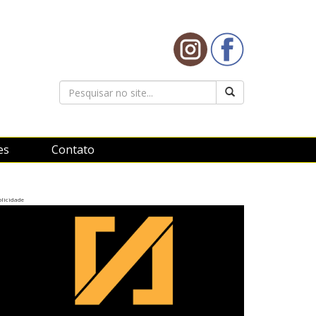
es
Contato
licidade