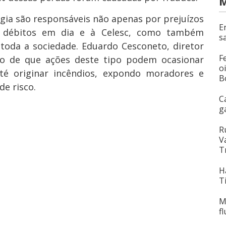
M
rgia são responsáveis não apenas por prejuízos
E
 débitos em dia e à Celesc, como também
s
toda a sociedade. Eduardo Cesconeto, diretor
F
ato de que ações deste tipo podem ocasionar
o
 até originar incêndios, expondo moradores e
B
de risco.
C
g
R
V
T
H
T
M
f