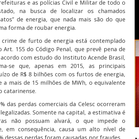
refeituras e as polícias Civil e Militar de todo o
stado, na busca de localizar os chamados
gatos” de energia, que nada mais são do que
ma forma de roubar energia.
 crime de furto de energia está contemplado
o Art. 155 do Código Penal, que prevê pena de
 acordo com estudo do Instituto Acende Brasil,
tima-se que, apenas em 2015, as principais
uízo de R$ 8 bilhões com os furtos de energia,
de a mais de 15 milhões de MWh, o equivalente
 catarinense.
3% das perdas comerciais da Celesc ocorreram
legalizadas. Somente na capital, a estimativa é
ras não possuam alvará, o que impede o
, em consequência, causa um alto nível de
% dessas perdas foram causadas por fraudes.