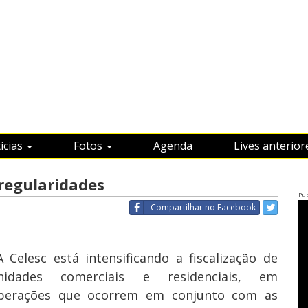
ícias
Fotos
Agenda
Lives anterior
rregularidades
Pub
Compartilhar
no Facebook
 Celesc está intensificando a fiscalização de
nidades comerciais e residenciais, em
perações que ocorrem em conjunto com as