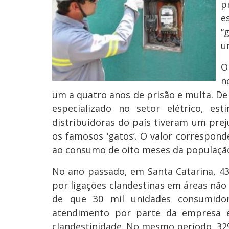
p
e
“
u
O
n
um a quatro anos de prisão e multa. De
especializado no setor elétrico, es
distribuidoras do país tiveram um prej
os famosos ‘gatos’. O valor correspon
ao consumo de oito meses da população
No ano passado, em Santa Catarina, 4
por ligações clandestinas em áreas não 
de que 30 mil unidades consumido
atendimento por parte da empresa e
clandestinidade. No mesmo período, 32