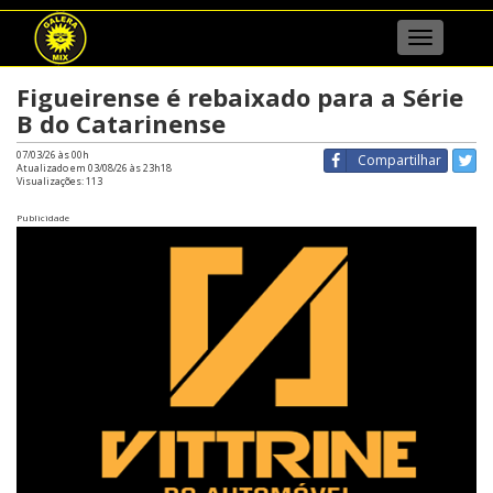
Menu
Figueirense é rebaixado para a Série
B do Catarinense
07/03/26 às 00h
Compartilhar
Atualizado em 03/08/26 às 23h18
Visualizações:
113
Publicidade