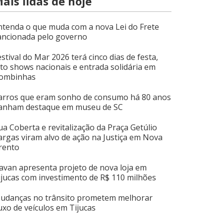
ais lidas de hoje
ntenda o que muda com a nova Lei do Frete
ancionada pelo governo
estival do Mar 2026 terá cinco dias de festa,
ito shows nacionais e entrada solidária em
ombinhas
arros que eram sonho de consumo há 80 anos
anham destaque em museu de SC
ua Coberta e revitalização da Praça Getúlio
argas viram alvo de ação na Justiça em Nova
rento
avan apresenta projeto de nova loja em
ijucas com investimento de R$ 110 milhões
udanças no trânsito prometem melhorar
luxo de veículos em Tijucas