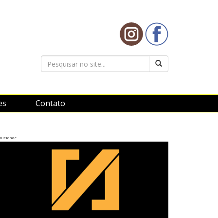
es
Contato
licidade