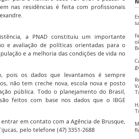
M
m nas residências é feita com profissionais
lexandre.
E
s
F
stência, a PNAD constituiu um importante
o
o e avaliação de políticas orientadas para o
B
ulação e a melhoria das condições de vida no
C
g
o, pois os dados que levantamos é sempre
R
os, não tem creche nova, escola nova e posto
V
ação pública. Todo o planejamento do Brasil,
T
são feitos com base nos dados que o IBGE
H
T
 entrar em contato com a Agência de Brusque,
M
ijucas, pelo telefone (47) 3351-2688
f