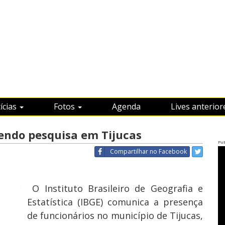
ícias
Fotos
Agenda
Lives anterior
zendo pesquisa em Tijucas
Pub
Compartilhar
no Facebook
O Instituto Brasileiro de Geografia e
Estatística (IBGE) comunica a presença
de funcionários no município de Tijucas,