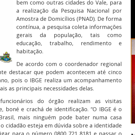
bem como outras cidades do Vale, para
a realização da Pesquisa Nacional por
Amostra de Domicílios (PNAD). De forma
contínua, a pesquisa coleta informações
gerais da população, tais como
educação, trabalho, rendimento e
habitação.
De acordo com o coordenador regional
te destacar que podem acontecem até cinco
 ano, pois o IBGE realiza um acompanhamento
uais as principais necessidades delas.
uncionários do órgão realizam as visitas
, boné e crachá de identificação. “O IBGE é o
o Brasil, mais ninguém pode bater numa casa
o cidadão esteja em dúvida sobre a identidade
 ligar para o número 0800 721 8181 e passar o