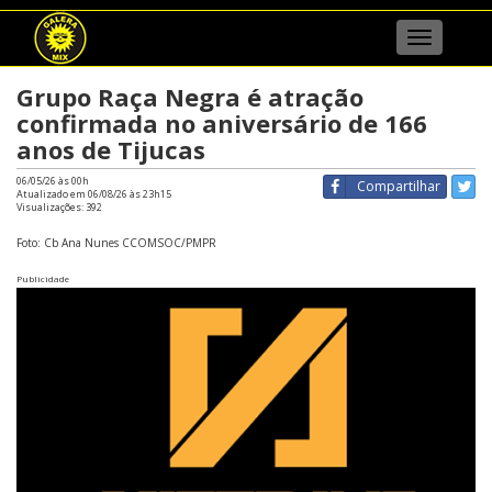
Menu
Grupo Raça Negra é atração
confirmada no aniversário de 166
anos de Tijucas
06/05/26 às 00h
Compartilhar
Atualizado em 06/08/26 às 23h15
Visualizações:
392
Foto: Cb Ana Nunes CCOMSOC/PMPR
Publicidade