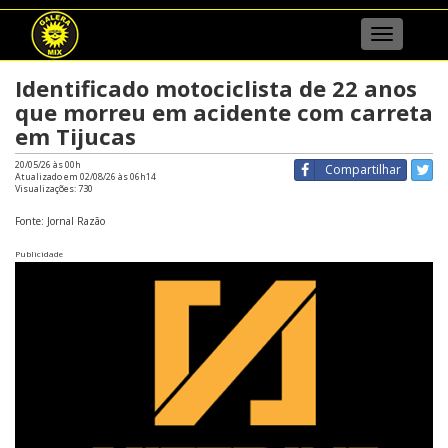
Menu
Identificado motociclista de 22 anos
que morreu em acidente com carreta
em Tijucas
20/05/26 às 00h
Compartilhar
Atualizado em 02/08/26 às 06h14
Visualizações:
730
Fonte: Jornal Razão
Publicidade