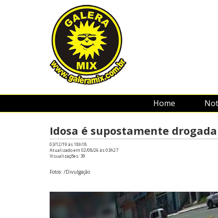
Home
Not
Idosa é supostamente drogada 
03/12/19 às 18h18
Atualizado em 02/08/26 às 03h27
Visualizações:
39
Fotos: /Divulgação