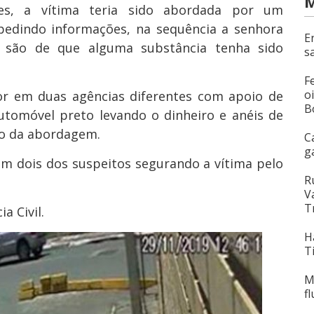
M
es, a vítima teria sido abordada por um
pedindo informações, na sequência a senhora
E
 são de que alguma substância tenha sido
s
F
o
lor em duas agências diferentes com apoio de
B
utomóvel preto levando o dinheiro e anéis de
to da abordagem.
C
g
m dois dos suspeitos segurando a vítima pelo
R
V
T
a Civil.
H
T
M
f