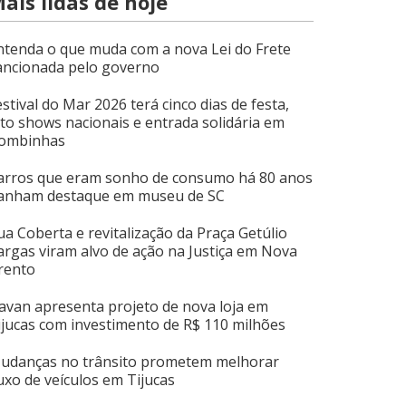
ais lidas de hoje
ntenda o que muda com a nova Lei do Frete
ancionada pelo governo
estival do Mar 2026 terá cinco dias de festa,
ito shows nacionais e entrada solidária em
ombinhas
arros que eram sonho de consumo há 80 anos
anham destaque em museu de SC
ua Coberta e revitalização da Praça Getúlio
argas viram alvo de ação na Justiça em Nova
rento
avan apresenta projeto de nova loja em
ijucas com investimento de R$ 110 milhões
udanças no trânsito prometem melhorar
luxo de veículos em Tijucas