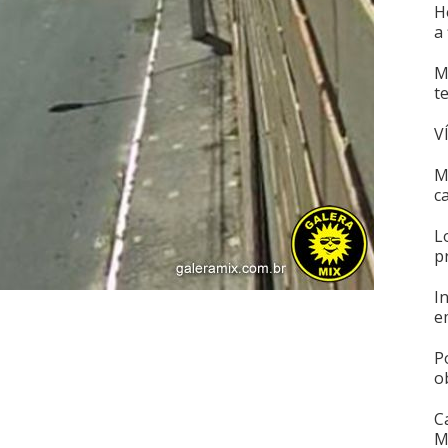
H
a
M
t
V
M
c
L
p
I
e
P
o
C
M