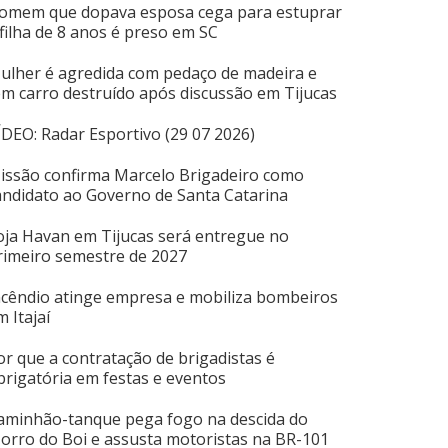
omem que dopava esposa cega para estuprar
 filha de 8 anos é preso em SC
ulher é agredida com pedaço de madeira e
em carro destruído após discussão em Tijucas
ÍDEO: Radar Esportivo (29 07 2026)
issão confirma Marcelo Brigadeiro como
andidato ao Governo de Santa Catarina
oja Havan em Tijucas será entregue no
rimeiro semestre de 2027
ncêndio atinge empresa e mobiliza bombeiros
m Itajaí
or que a contratação de brigadistas é
brigatória em festas e eventos
aminhão-tanque pega fogo na descida do
orro do Boi e assusta motoristas na BR-101