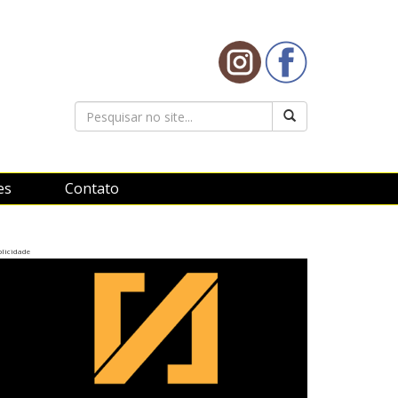
es
Contato
licidade