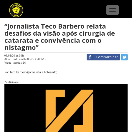
Menu
“Jornalista Teco Barbero relata
desafios da visão após cirurgia de
catarata e convivência com o
nistagmo”
01/06/26 às 00h
Compartilhar
Atualizado em 02/08/26 às 05h15
Visualizações:
66
Por Teco Barbero (Jornalista e Fotografo)
Publicidade