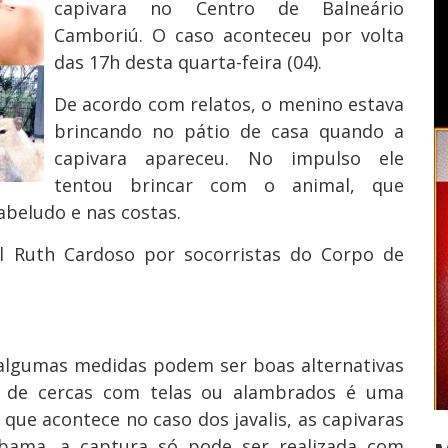
capivara no Centro de Balneário
Camboriú. O caso aconteceu por volta
das 17h desta quarta-feira (04).
De acordo com relatos, o menino estava
brincando no pátio de casa quando a
capivara apareceu. No impulso ele
tentou brincar com o animal, que
beludo e nas costas.
al Ruth Cardoso por socorristas do Corpo de
 algumas medidas podem ser boas alternativas
ão de cercas com telas ou alambrados é uma
 que acontece no caso dos javalis, as capivaras
bama, a captura só pode ser realizada com