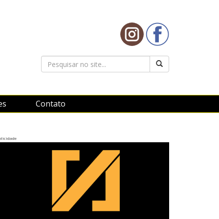
es
Contato
licidade