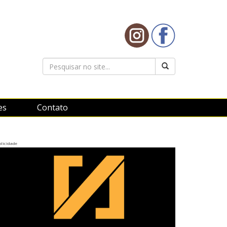
es
Contato
licidade