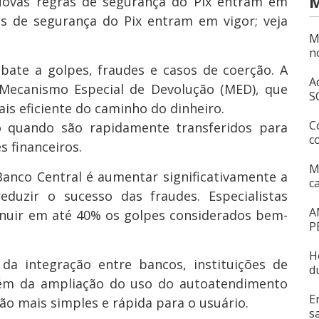
M
 Novas regras de segurança do Pix entram em
as de segurança do Pix entram em vigor; veja
M
n
ate a golpes, fraudes e casos de coerção. A
A
o Mecanismo Especial de Devolução (MED), que
S
s eficiente do caminho do dinheiro.
C
 quando são rapidamente transferidos para
c
 financeiros.
M
anco Central é aumentar significativamente a
c
eduzir o sucesso das fraudes. Especialistas
A
uir em até 40% os golpes considerados bem-
P
H
da integração entre bancos, instituições de
d
ém da ampliação do uso do autoatendimento
E
ção mais simples e rápida para o usuário.
s