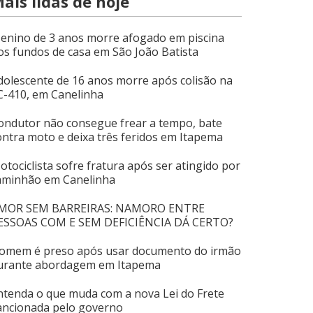
ais lidas de hoje
enino de 3 anos morre afogado em piscina
os fundos de casa em São João Batista
dolescente de 16 anos morre após colisão na
C-410, em Canelinha
ondutor não consegue frear a tempo, bate
ontra moto e deixa três feridos em Itapema
otociclista sofre fratura após ser atingido por
aminhão em Canelinha
MOR SEM BARREIRAS: NAMORO ENTRE
ESSOAS COM E SEM DEFICIÊNCIA DÁ CERTO?
omem é preso após usar documento do irmão
urante abordagem em Itapema
ntenda o que muda com a nova Lei do Frete
ancionada pelo governo