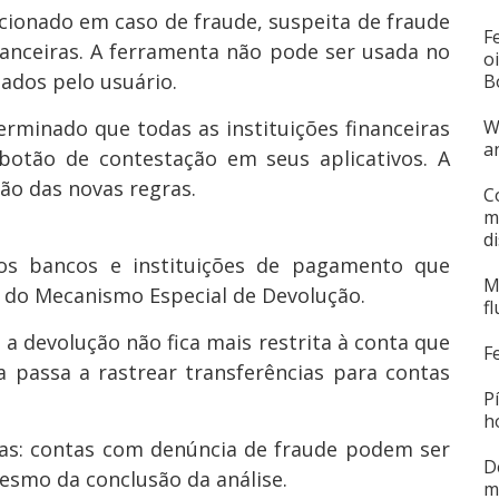
cionado em caso de fraude, suspeita de fraude
F
inanceiras. A ferramenta não pode ser usada no
o
tados pelo usuário.
B
rminado que todas as instituições financeiras
W
a
tão de contestação em seus aplicativos. A
ão das novas regras.
C
m
d
os bancos e instituições de pagamento que
M
0 do Mecanismo Especial de Devolução.
f
a devolução não fica mais restrita à conta que
F
a passa a rastrear transferências para contas
P
h
tas: contas com denúncia de fraude podem ser
D
esmo da conclusão da análise.
m