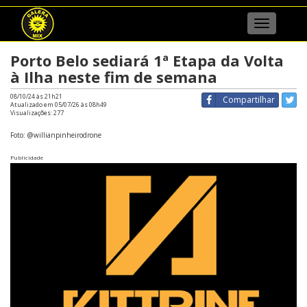
Menu
Porto Belo sediará 1ª Etapa da Volta
à Ilha neste fim de semana
08/10/24 às 21h21
Compartilhar
Atualizado em 05/07/26 às 08h49
Visualizações:
277
Foto: @willianpinheirodrone
Publicidade