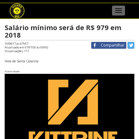
Menu
Salário mínimo será de R$ 979 em
2018
10/08/17 às 07h07
Compartilhar
Atualizado em 07/07/26 às 05h02
Visualizações:
117
Hora de Santa Catarina
Publicidade