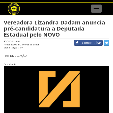
Menu
Vereadora Lizandra Dadam anuncia
pré-candidatura a Deputada
Estadual pelo NOVO
30/05/26 às 00h
Compartilhar
Atualizado em 23/07/26 às 21h05
Visualizações:
644
Foto: DIVULGAÇÃO
Publicidade