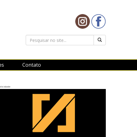
es
Contato
licidade