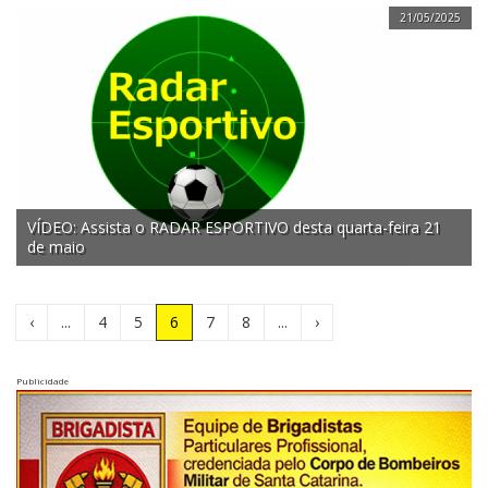
21/05/2025
VÍDEO: Assista o RADAR ESPORTIVO desta quarta-feira 21
de maio
(Atual)
‹
...
4
5
6
7
8
...
›
Publicidade