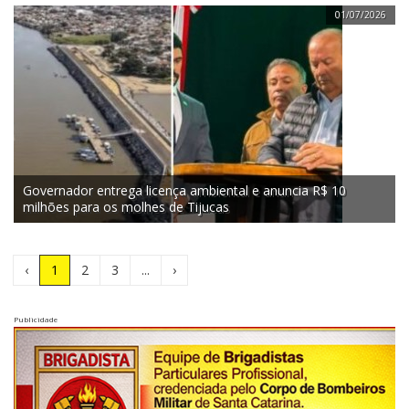
01/07/2026
Governador entrega licença ambiental e anuncia R$ 10
milhões para os molhes de Tijucas
(Atual)
‹
1
2
3
...
›
Publicidade