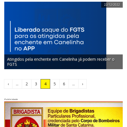
22/12/2022
Atingidos pela enchente em Canelinha já podem receber o
FGTS
(Atual)
‹
...
2
3
4
5
6
...
›
Publicidade